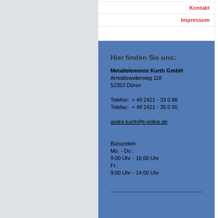
Kontakt
Impressum
Hier finden Sie uns:
Metallelemente Kurth GmbH
Arnoldsweilerweg 118
52353 Düren
Telefon: + 49 2421 - 33 0 88
Telefax: + 49 2421 - 35 0 55
andre.kurth@t-online.de
Bürozeiten:
Mo. - Do.:
9:00 Uhr - 16:00 Uhr
Fr.:
9:00 Uhr - 14:00 Uhr